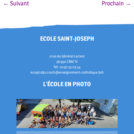
←
Suivant
Prochain
→
ECOLE SAINT-JOSEPH
2 rue du Général Leclerc
56 950 CRAC'H
Tel : 02 97 55 03 34
eco56.stjo.crach@enseignement-catholique.bzh
L'ÉCOLE EN PHOTO