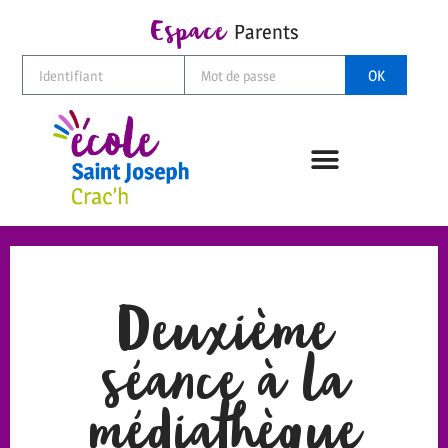
Espace
Parents
OK
Deuxième
séance à la
médiathèque