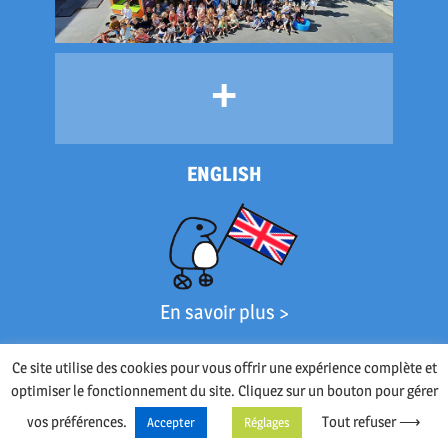
+
ENGLISH
En savoir plus >
Ce site utilise des cookies pour vous offrir une expérience complète et
optimiser le fonctionnement du site. Cliquez sur un bouton pour gérer
vos préférences.
Tout refuser ⟶
Accepter
Réglages
Plan du site
Mentions légales
Politique de confidentialité
© e-declic