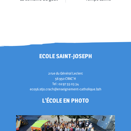
ECOLE SAINT-JOSEPH
2 rue du Général Leclerc
56 950 CRAC'H
Tel : 02 97 55 03 34
eco56.stjo.crach@enseignement-catholique.bzh
L'ÉCOLE EN PHOTO