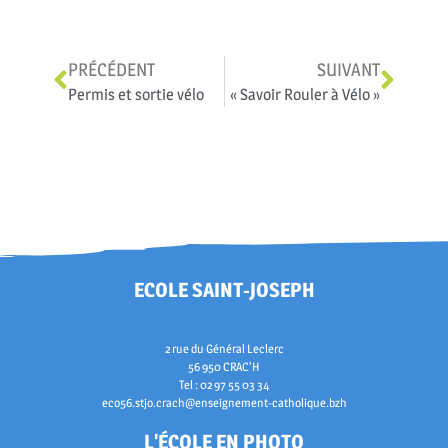
PRÉCÉDENT
SUIVANT
Permis et sortie vélo
« Savoir Rouler à Vélo »
ECOLE SAINT-JOSEPH
2 rue du Général Leclerc
56 950 CRAC'H
Tel : 02 97 55 03 34
eco56.stjo.crach@enseignement-catholique.bzh
L'ÉCOLE EN PHOTO