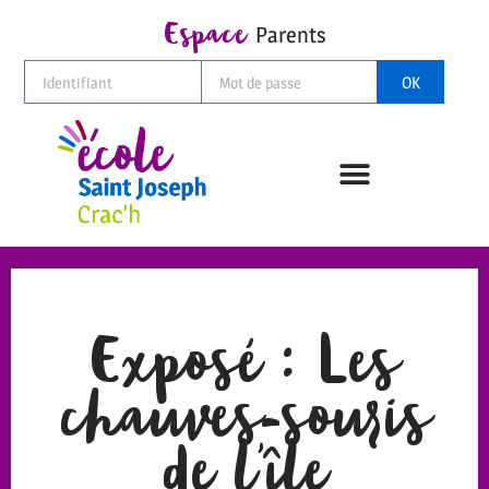
Espace
Parents
OK
Exposé : Les
chauves-souris
de l’île