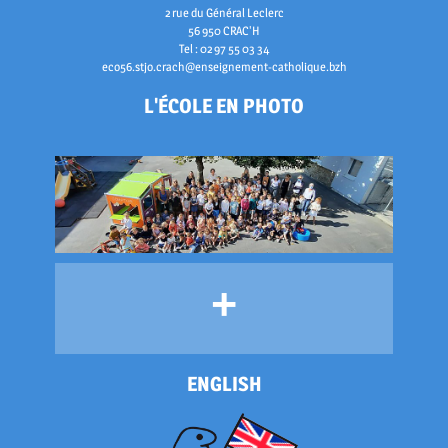
2 rue du Général Leclerc
56 950 CRAC'H
Tel : 02 97 55 03 34
eco56.stjo.crach@enseignement-catholique.bzh
L'ÉCOLE EN PHOTO
+
ENGLISH