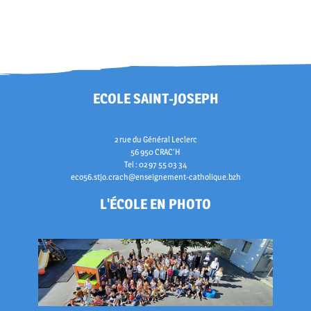
ECOLE SAINT-JOSEPH
2 rue du Général Leclerc
56 950 CRAC'H
Tel : 02 97 55 03 34
eco56.stjo.crach@enseignement-catholique.bzh
L'ÉCOLE EN PHOTO