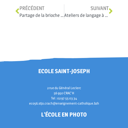
PRÉCÉDENT
SUIVANT
Partage de la brioche des rois
Ateliers de langage à L’ISFEC
ECOLE SAINT-JOSEPH
2 rue du Général Leclerc
56 950 CRAC'H
Tel : 02 97 55 03 34
eco56.stjo.crach@enseignement-catholique.bzh
L'ÉCOLE EN PHOTO