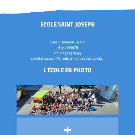
ECOLE SAINT-JOSEPH
2 rue du Général Leclerc
56 950 CRAC'H
Tel : 02 97 55 03 34
eco56.stjo.crach@enseignement-catholique.bzh
L'ÉCOLE EN PHOTO
+