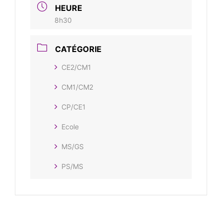
HEURE
8h30
CATÉGORIE
CE2/CM1
CM1/CM2
CP/CE1
Ecole
MS/GS
PS/MS